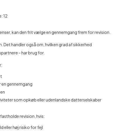
: 12
ænser, kan den frit vælge en gennemgang frem for revision.
en. Det handler også om, hvilken grad af sikkerhed
artnere – har brug for.
r:
gt
er en gennemgang
ien
iviteter som opkøb eller udenlandske datterselskaber
astholde revision, hvis:
ller høj risiko for fejl