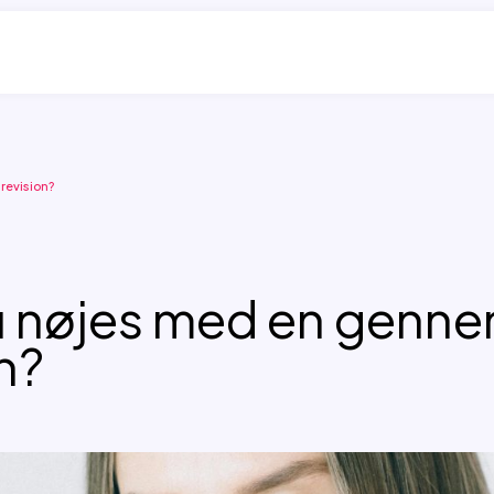
revision?
u nøjes med en genne
on?