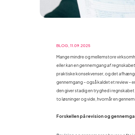
BLOG, 11.09.2025
Mange mindre og mellemstore virksomhed
eller kan en gennemgang af regnskabet 
praktiske konsekvenser, og det afhænger
gennemgang – også kaldet et review – er 
den giver stadig en tryghed i regnskabet.
to løsninger og vide, hvornår en gennem
Forskellen på revision og gennemg