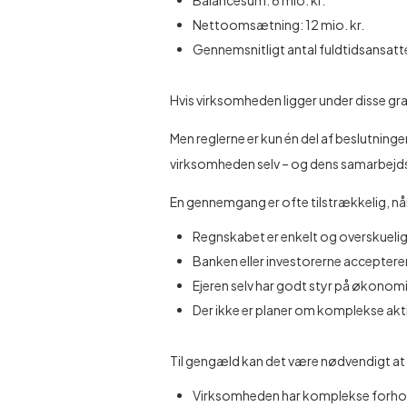
Balancesum: 6 mio. kr.
Nettoomsætning: 12 mio. kr.
Gennemsnitligt antal fuldtidsansatte
Hvis virksomheden ligger under disse gr
Men reglerne er kun én del af beslutning
virksomheden selv – og dens samarbejdsp
En gennemgang er ofte tilstrækkelig, nå
Regnskabet er enkelt og overskueli
Banken eller investorerne accepter
Ejeren selv har godt styr på økonom
Der ikke er planer om komplekse akt
Til gengæld kan det være nødvendigt at f
Virksomheden har komplekse forhold e