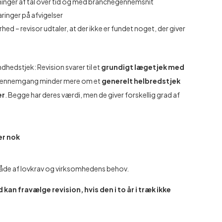
ninger af tal over tid og med branchegennemsnit
aringer på afvigelser
d – revisor udtaler, at der ikke er fundet noget, der giver
hedstjek: Revision svarer til et
grundigt lægetjek med
 gennemgang minder mere om et
generelt helbredstjek
er
. Begge har deres værdi, men de giver forskellig grad af
r nok
de af lovkrav og virksomhedens behov.
kan fravælge revision, hvis den i to år i træk ikke