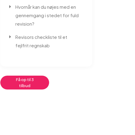
Hvornår kan du nøjes med en
gennemgang i stedet for fuld
revision?
Revisors checkliste til et
fejlfrit regnskab
Få op til 3
tilbud