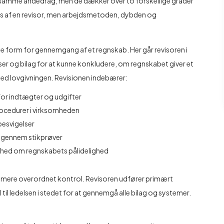
samme åndedrag, men de dækker over to forskellige grader
es af en revisor, men arbejdsmetoden, dybden og
 form for gennemgang af et regnskab. Her går revisoren i
r og bilag for at kunne konkludere, om regnskabet giver et
med lovgivningen. Revisionen indebærer:
for indtægter og udgifter
procedurer i virksomheden
r besvigelser
t gennem stikprøver
erhed om regnskabets pålidelighed
n mere overordnet kontrol. Revisoren udfører primært
til ledelsen i stedet for at gennemgå alle bilag og systemer.