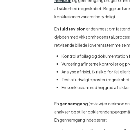
Revision
og gennemgang bruges ofte i 
af sikkerhed i regnskabet. Begge udfør
konklusionen varierer betydeligt.
En
fuld revision
er den mest omfattende
dybden med virksomhedens tal, processe
retvisende billede i overensstemmelse 
Kontrol af bilag og dokumentation 
Vurdering af interne kontroller og 
Analyse af risici, fx risiko for fejl elle
Test af udvalgte poster i regnskabe
En konklusion med høj grad af sikk
En
gennemgang
(review) er derimod e
analyser og stiller opklarende spørgsmål 
En gennemgang indebærer: