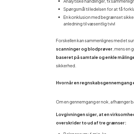
Analytiske handlinger, fx sammenlig
Spørgsmål til ledelsen for at få forkl
En konklusion med begrænset sikkerhe
anledning til væsentlig tvivl
Forskellen kan sammenlignes med et sund
scanninger og blodprøver
, mens en
baseret på samtale og enkle måling
sikkerhed.
Hvornår en regnskabsgennemgang e
Om en gennemgang er nok, afhænger bå
Lovgivningen siger, at en virksomhed 
overskrider to ud af tre grænser: