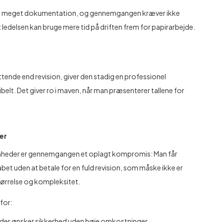
 så meget dokumentation, og gennemgangen kræver ikke
ledelsen kan bruge mere tid på driften frem for papirarbejde.
de end revision, giver den stadig en professionel
belt. Det giver ro i maven, når man præsenterer tallene for
er
heder er gennemgangen et oplagt kompromis: Man får
bet uden at betale for en fuld revision, som måske ikke er
tørrelse og kompleksitet.
for:
der ønsker sikkerhed uden høje omkostninger