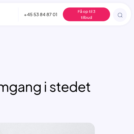
Få op til 3
+45 53 84 87 01
tilbud
mgang i stedet