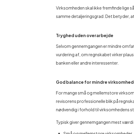
Virksomheden skal ikke fremfinde lige
samme detaljeringsgrad. Det betyder, at 
Tryghed uden overarbejde
Selvom gennemgangen er mindre omfatten
vurdering af, om regnskabet virker plausi
banken eller andre interessenter.
God balance for mindre virksomhed
For mange små og mellemstore virksom
revisorens professionelle blik på regnska
nødvendig i forhold til virksomhedens s
Typisk giver gennemgangen mest værdi 
Små og mellemstore virksomheder, 