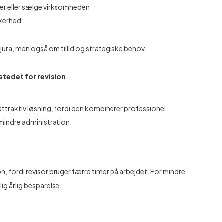
rer eller sælge virksomheden
kkerhed
 jura, men også om tillid og strategiske behov.
tedet for revision
raktiv løsning, fordi den kombinerer professionel
mindre administration.
n, fordi revisor bruger færre timer på arbejdet. For mindre
g årlig besparelse.