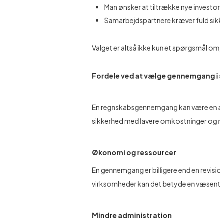
Man ønsker at tiltrække nye investo
Samarbejdspartnere kræver fuld si
Valget er altså ikke kun et spørgsmål om
Fordele ved at vælge gennemgang i s
En regnskabsgennemgang kan være en att
sikkerhed med lavere omkostninger og 
Økonomi og ressourcer
En gennemgang er billigere end en revisio
virksomheder kan det betyde en væsentli
Mindre administration