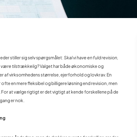
er stiller sig selv spørgsmålet:
Skal vi have en fuld revision,
være tilstrækkelig?
Valget har både økonomiske og
 af virksomhedens størrelse, ejerforhold og lovkrav. En
ofte en mere fleksibel og billigere løsning end revision, men
 For at vælge rigtigt er det vigtigt at kende forskellene på de
gang er nok.
ang