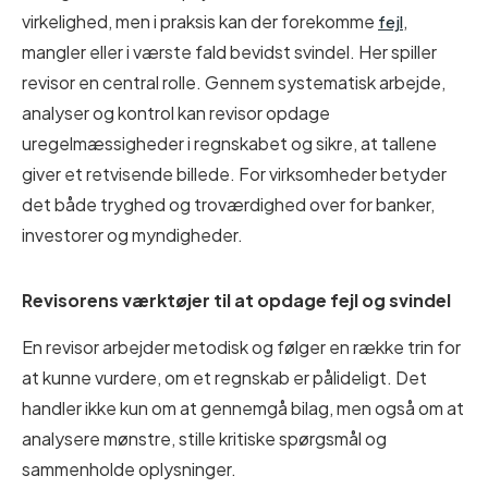
virkelighed, men i praksis kan der forekomme
,
fejl
mangler eller i værste fald bevidst svindel. Her spiller
revisor en central rolle. Gennem systematisk arbejde,
analyser og kontrol kan revisor opdage
uregelmæssigheder i regnskabet og sikre, at tallene
giver et retvisende billede. For virksomheder betyder
det både tryghed og troværdighed over for banker,
investorer og myndigheder.
Revisorens værktøjer til at opdage fejl og svindel
En revisor arbejder metodisk og følger en række trin for
at kunne vurdere, om et regnskab er pålideligt. Det
handler ikke kun om at gennemgå bilag, men også om at
analysere mønstre, stille kritiske spørgsmål og
sammenholde oplysninger.