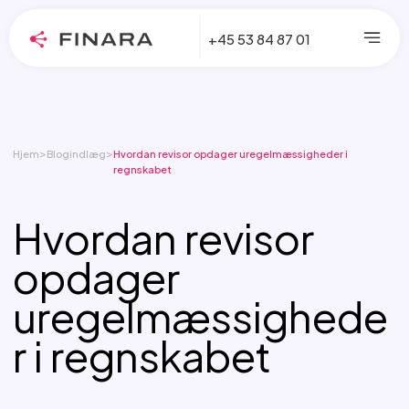
+45 53 84 87 01
>
>
Hjem
Blogindlæg
Hvordan revisor opdager uregelmæssigheder i
regnskabet
Hvordan revisor
opdager
uregelmæssighede
r i regnskabet