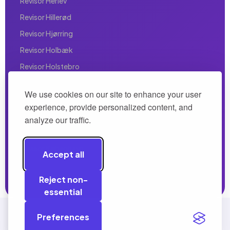
Revisor Herlev
Revisor Hillerød
Revisor Hjørring
Revisor Holbæk
Revisor Holstebro
Revisor Horsens
We use cookies on our site to enhance your user
Revisor Hørsholm
experience, provide personalized content, and
Revisor Hvidovre
analyze our traffic.
Revisor Ishøj
Revisor København
Accept all
Reject non-
essential
Preferences