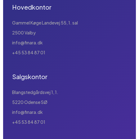
Hovedkontor
Gammel Køge Landevej 55, 1. sal
2500 Valby
info@finara.dk
+45 53 84 87 01
Salgskontor
Blangstedgårdsvej 1, 1.
5220 Odense SØ
info@finara.dk
+45 53 84 87 01