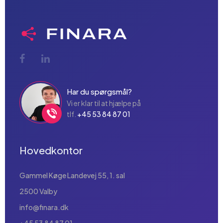
skabe troværdighed.
Har du spørgsmål?
Vi er klar til at hjælpe på
tlf.
+45 53 84 87 01
Hovedkontor
Gammel Køge Landevej 55, 1. sal
2500 Valby
info@finara.dk